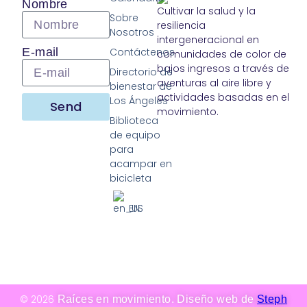
Nombre
Cultivar la salud y la
Sobre
resiliencia
Nosotros
intergeneracional en
E-mail
Contáctenos
comunidades de color de
bajos ingresos a través de
Directorio de
aventuras al aire libre y
bienestar de
actividades basadas en el
Los Ángeles
Send
movimiento.
Biblioteca
de equipo
para
acampar en
bicicleta
EN
© 2026
Raíces en movimiento. Diseño web de
Steph